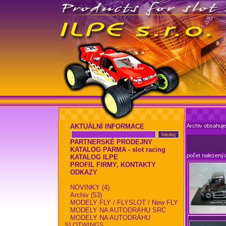
::
AKTUÁLNÍ INFORMACE
Archiv obsahuje 
::
PARTNERSKÉ PRODEJNY
::
KATALOG PARMA - slot racing
počet nalezený
::
KATALOG ILPE
::
PROFIL FIRMY, KONTAKTY
::
ODKAZY
::
NOVINKY (4)
::
Archiv (53)
::
MODELY FLY / FLYSLOT / New FLY
::
MODELY NA AUTODRÁHU SRC
::
MODELY NA AUTODRÁHU
SLOTWINGS