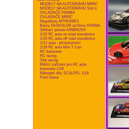
::
MODELY NA AUTODRÁHU MRRC
::
MODELY NA AUTODRÁHU Slot.it
::
OVLADAČE PARMA
::
OVLADAČE MRRC
::
Regulátory MTRONIKS
::
Barvy FASKOLOR od firmy PARMA
::
Stříkací pistole AIRBRUSH
::
1/10 RC auta on road stavebnice
::
1/10 RC auta off road stavebnice
::
1/12 auta - příslušenství
::
1/18 RC auta Mini T Losi
::
RC karoserie
::
RC racing
::
Slot racing
::
Měřící zařízení pro RC auta
::
karoserie 1/18
::
Náhradní díly SCALPEL 1/18
::
Ford Sierra