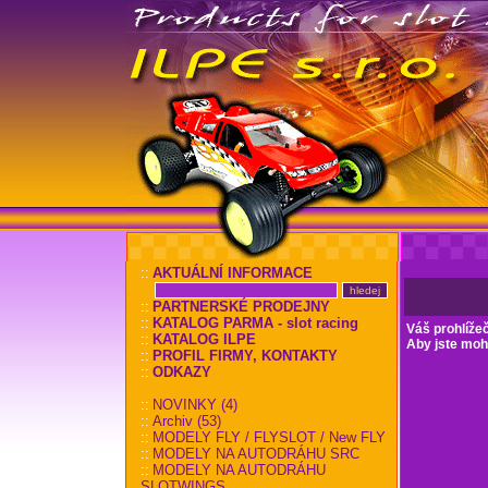
::
AKTUÁLNÍ INFORMACE
::
PARTNERSKÉ PRODEJNY
::
KATALOG PARMA - slot racing
Váš prohlíže
::
KATALOG ILPE
Aby jste mohl
::
PROFIL FIRMY, KONTAKTY
::
ODKAZY
::
NOVINKY (4)
::
Archiv (53)
::
MODELY FLY / FLYSLOT / New FLY
::
MODELY NA AUTODRÁHU SRC
::
MODELY NA AUTODRÁHU
SLOTWINGS