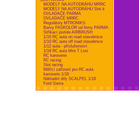
::
MODELY NA AUTODRÁHU MRRC
::
MODELY NA AUTODRÁHU Slot.it
::
OVLADAČE PARMA
::
OVLADAČE MRRC
::
Regulátory MTRONIKS
::
Barvy FASKOLOR od firmy PARMA
::
Stříkací pistole AIRBRUSH
::
1/10 RC auta on road stavebnice
::
1/10 RC auta off road stavebnice
::
1/12 auta - příslušenství
::
1/18 RC auta Mini T Losi
::
RC karoserie
::
RC racing
::
Slot racing
::
Měřící zařízení pro RC auta
::
karoserie 1/18
::
Náhradní díly SCALPEL 1/18
::
Ford Sierra