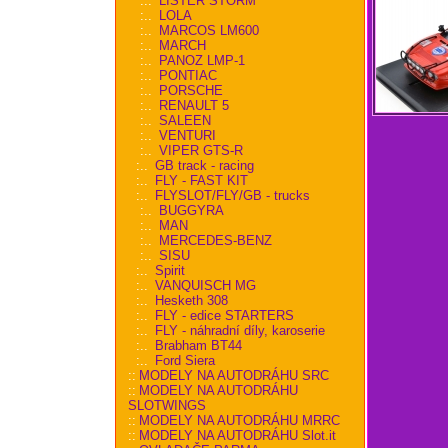
:..
LISTER STORM
:..
LOLA
:..
MARCOS LM600
:..
MARCH
:..
PANOZ LMP-1
:..
PONTIAC
:..
PORSCHE
:..
RENAULT 5
:..
SALEEN
:..
VENTURI
:..
VIPER GTS-R
:..
GB track - racing
:..
FLY - FAST KIT
:..
FLYSLOT/FLY/GB - trucks
:..
BUGGYRA
:..
MAN
:..
MERCEDES-BENZ
:..
SISU
:..
Spirit
:..
VANQUISCH MG
:..
Hesketh 308
:..
FLY - edice STARTERS
:..
FLY - náhradní díly, karoserie
:..
Brabham BT44
:..
Ford Siera
::
MODELY NA AUTODRÁHU SRC
::
MODELY NA AUTODRÁHU
SLOTWINGS
::
MODELY NA AUTODRÁHU MRRC
::
MODELY NA AUTODRÁHU Slot.it