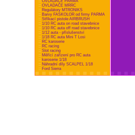
::
OVLADAČE PARMA
::
OVLADAČE MRRC
::
Regulátory MTRONIKS
::
Barvy FASKOLOR od firmy PARMA
::
Stříkací pistole AIRBRUSH
::
1/10 RC auta on road stavebnice
::
1/10 RC auta off road stavebnice
::
1/12 auta - příslušenství
::
1/18 RC auta Mini T Losi
::
RC karoserie
::
RC racing
::
Slot racing
::
Měřící zařízení pro RC auta
::
karoserie 1/18
::
Náhradní díly SCALPEL 1/18
::
Ford Sierra