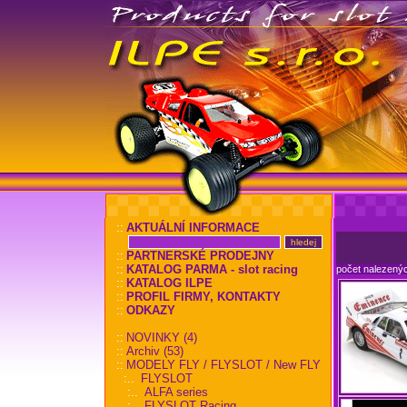
::
AKTUÁLNÍ INFORMACE
::
PARTNERSKÉ PRODEJNY
::
KATALOG PARMA - slot racing
počet nalezený
::
KATALOG ILPE
::
PROFIL FIRMY, KONTAKTY
::
ODKAZY
::
NOVINKY (4)
::
Archiv (53)
::
MODELY FLY / FLYSLOT / New FLY
:..
FLYSLOT
:..
ALFA series
:..
FLYSLOT Racing